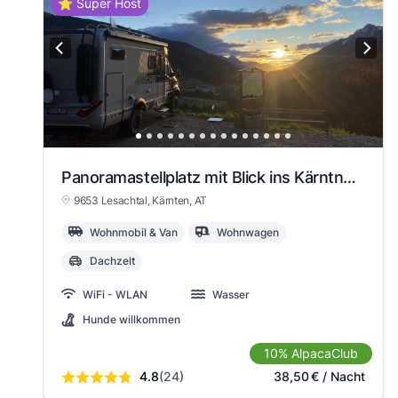
⭐ Super Host
Panoramastellplatz mit Blick ins Kärntner Land
9653 Lesachtal
, Kärnten
, AT
Wohnmobil & Van
Wohnwagen
Dachzelt
WiFi - WLAN
Wasser
Hunde willkommen
10% AlpacaClub
4.8
(24)
38,50
€
/ Nacht