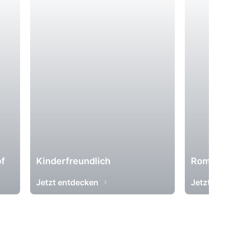
of
Kinderfreundlich
Romant
Jetzt entdecken
Jetzt en