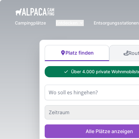
e menu
Campingplätze
Entdecken
Entsorgungsstationen
Platz finden
Rout
Über 4.000
private
Wohnmobilste
Zeitraum
Alle Plätze anzeigen