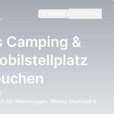
Anbieten
Anmelden
n
s Camping &
ilstellplatz
buchen
!
ch für Wohnwagen, Womo, Dachzelt &