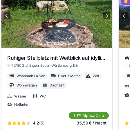
⭐ 
Ruhiger Stellplatz mit Weitblick auf idyllischer Wiese
79780 Stühlingen
, Baden-Württemberg
, DE
Wohnmobil & Van
Über 7 Meter
Zelt
Wohnwagen
Dachzelt
Wasser
WC
Hofladen
10% AlpacaClub
4.2
(5)
35,50
€
/ Nacht