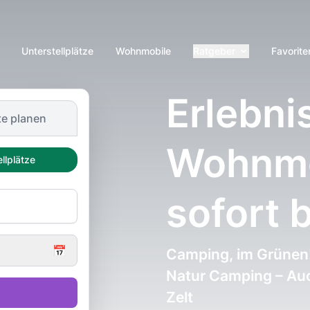
Unterstellplätze
Wohnmobile
Ratgeber
Favorite
Erlebni
e planen
Wohnmob
llplätze
sofort 
📅
Camping, im Grünen
Natur Camping – Au
Zelt