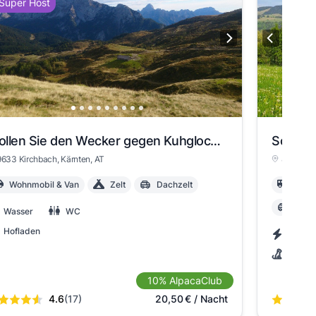
Super Host
Wollen Sie den Wecker gegen Kuhglocken tauschen?
9633 Kirchbach
, Kärnten
, AT
87534 Ob
Wohnmobil & Van
Zelt
Dachzelt
Wohn
Dach
Wasser
WC
Hofladen
Strom
Hunde
10% AlpacaClub
4.6
(17)
20,50
€
/ Nacht