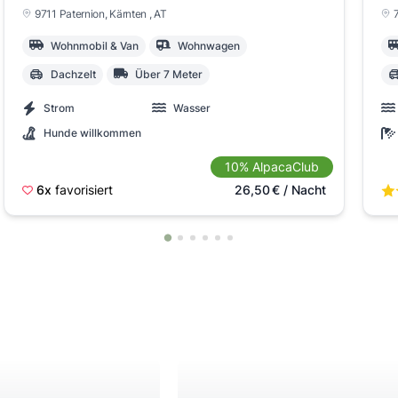
9711 Paternion
, Kärnten
, AT
Wohnmobil & Van
Wohnwagen
Dachzelt
Über 7 Meter
Strom
Wasser
Hunde willkommen
10% AlpacaClub
6x
favorisiert
26,50
€
/ Nacht