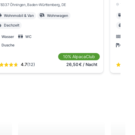
78337 Öhningen
, Baden-Württemberg
, DE
78337 Ö
Wohnmobil & Van
Wohnwagen
Wohn
Dachzelt
Dach
Wasser
WC
Wasse
Dusche
Dusch
10% AlpacaClub
4.7
(12)
26,50
€
/ Nacht