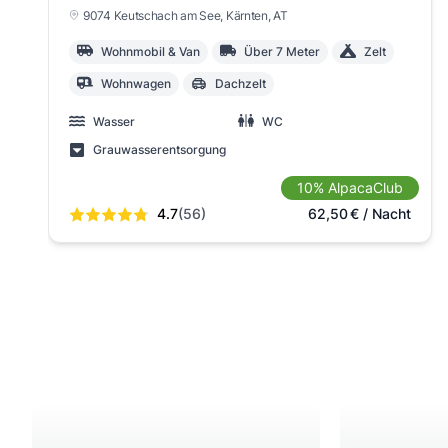
9074 Keutschach am See
, Kärnten
, AT
Wohnmobil & Van
Über 7 Meter
Zelt
Wohnwagen
Dachzelt
Wasser
WC
Grauwasserentsorgung
10% AlpacaClub
4.7
(56)
62,50
€
/ Nacht