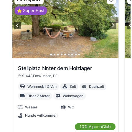
⭐ Super Host
Stellplatz hinter dem Holzlager
91448 Emskirchen
, DE
Wohnmobil & Van
Zelt
Dachzelt
Über 7 Meter
Wohnwagen
Wasser
WC
Hunde willkommen
10% AlpacaClub