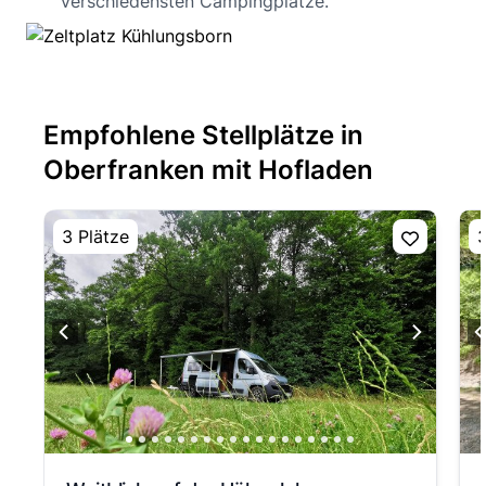
verschiedensten Campingplätze.
Empfohlene Stellplätze in
Oberfranken mit Hofladen
3 Plätze
3