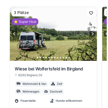
3 Plätze
2
⭐ Super Host
⭐
View slide 1
Wiese bei Wolfertsfeld im Birgland
92262 Birgland
, DE
Wohnmobil & Van
Zelt
Wohnwagen
Dachzelt
Feuerstelle
Hunde willkommen