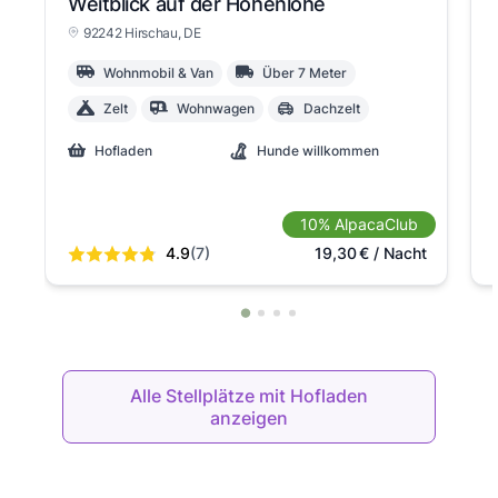
Weitblick auf der Höhenlohe
92242 Hirschau
, DE
Wohnmobil & Van
Über 7 Meter
Zelt
Wohnwagen
Dachzelt
Hofladen
Hunde willkommen
10% AlpacaClub
4.9
(7)
19,30
€
/ Nacht
Alle Stellplätze mit Hofladen
anzeigen