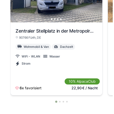
Zentraler Stellplatz in der Metropolregion Nürnberg-Fürth-Erlangen
90766 Fürth
, DE
Wohnmobil & Van
Dachzelt
WiFi - WLAN
Wasser
Strom
10% AlpacaClub
6x
favorisiert
22,90
€
/ Nacht