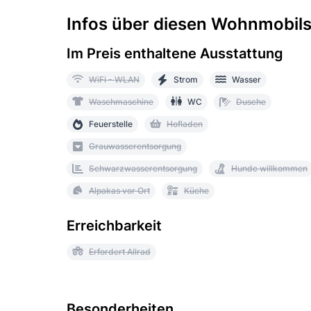
Infos über diesen Wohnmobilst
Im Preis enthaltene Ausstattung
WiFi - WLAN
Strom
Wasser
Waschmaschine
WC
Dusche
Feuerstelle
Hofladen
Grauwasserentsorgung
Schwarzwasserentsorgung
Hunde willkommen
Alpakas vor Ort
Küche
Erreichbarkeit
Erfordert Allrad
Besonderheiten