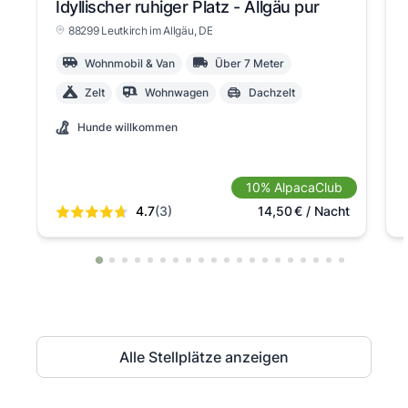
Idyllischer ruhiger Platz - Allgäu pur
88299 Leutkirch im Allgäu
, DE
Wohnmobil & Van
Über 7 Meter
Zelt
Wohnwagen
Dachzelt
Hunde willkommen
10% AlpacaClub
4.7
(3)
14,50
€
/ Nacht
Alle Stellplätze anzeigen