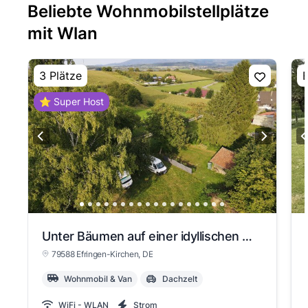
Beliebte Wohnmobilstellplätze
mit Wlan
3 Plätze
E
⭐ Super Host
Unter Bäumen auf einer idyllischen Wiese hinter einem Weingut
79588 Efringen-Kirchen
, DE
Wohnmobil & Van
Dachzelt
WiFi - WLAN
Strom