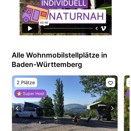
Alle Wohnmobilstellplätze in
Baden-Württemberg
2 Plätze
3
⭐ Super Host
⭐