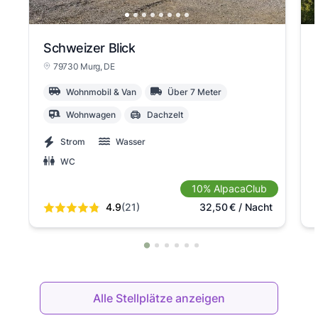
Schweizer Blick
79730 Murg
, DE
Wohnmobil & Van
Über 7 Meter
Wohnwagen
Dachzelt
Strom
Wasser
WC
10% AlpacaClub
4.9
(21)
32,50
€
/ Nacht
Alle Stellplätze anzeigen