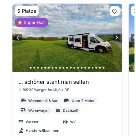
5 Plätze
2
⭐ Super Host
… schöner steht man selten
88239 Wangen im Allgäu
, DE
Wohnmobil & Van
Über 7 Meter
Wohnwagen
Dachzelt
Wasser
WC
Hunde willkommen