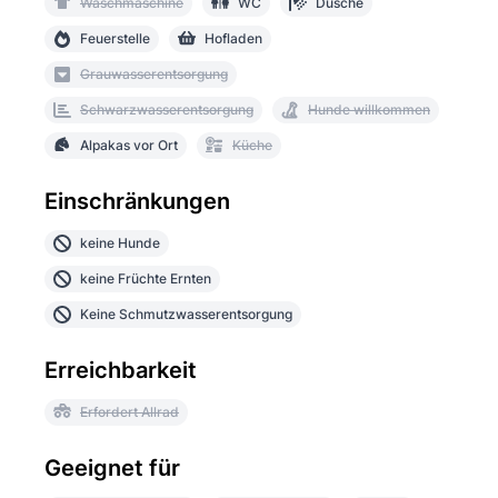
Waschmaschine
WC
Dusche
Feuerstelle
Hofladen
Grauwasserentsorgung
Schwarzwasserentsorgung
Hunde willkommen
Alpakas vor Ort
Küche
Einschränkungen
keine Hunde
keine Früchte Ernten
Keine Schmutzwasserentsorgung
Erreichbarkeit
Erfordert Allrad
Geeignet für