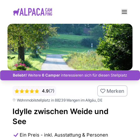
e menu
Beliebt!
Weitere
6 Camper
interessieren sich für diesen Stellplatz
Merken
4.9
(
7
)
Wohnmobilstellplatz in 88239 Wangen im Allgäu
, DE
Idylle zwischen Weide und
See
Ein Preis - inkl. Ausstattung & Personen