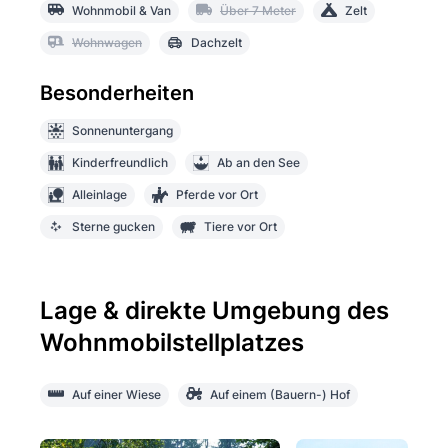
Wohnmobil & Van
Über 7 Meter
Zelt
Wohnwagen
Dachzelt
Besonderheiten
Sonnenuntergang
Kinderfreundlich
Ab an den See
Alleinlage
Pferde vor Ort
Sterne gucken
Tiere vor Ort
Lage & direkte Umgebung des
Wohnmobilstellplatzes
Auf einer Wiese
Auf einem (Bauern-) Hof