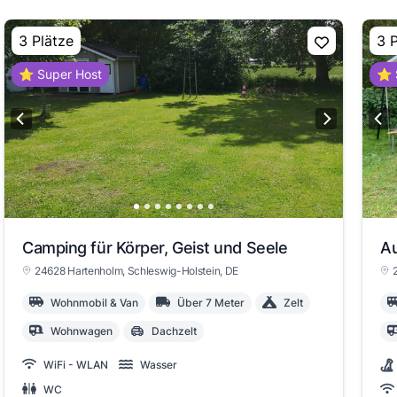
3 Plätze
3 
⭐ Super Host
⭐ 
Camping für Körper, Geist und Seele
24628 Hartenholm
, Schleswig-Holstein
, DE
Wohnmobil & Van
Über 7 Meter
Zelt
Wohnwagen
Dachzelt
WiFi - WLAN
Wasser
WC