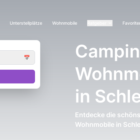
Unterstellplätze
Wohnmobile
Ratgeber
Favorite
Campin
📅
Wohnmob
in Schl
Entdecke die schöns
Wohnmobile in Schl