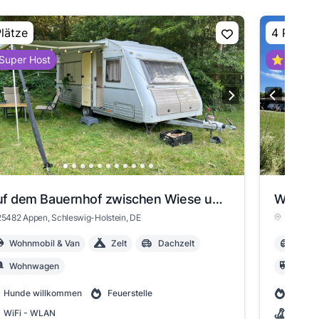
Plätze
4 Plätze
Super Host
⭐ Super 
Auf dem Bauernhof zwischen Wiese und Wald
25482 Appen
, Schleswig-Holstein
, DE
21516 Sc
Wohnmobil & Van
Zelt
Dachzelt
Dach
Wohnwagen
Wohn
Hunde willkommen
Feuerstelle
Feuers
WiFi - WLAN
Hunde