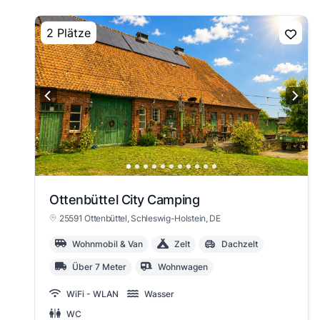
2 Plätze
Ottenbüttel City Camping
25591 Ottenbüttel
, Schleswig-Holstein
, DE
Wohnmobil & Van
Zelt
Dachzelt
Über 7 Meter
Wohnwagen
WiFi - WLAN
Wasser
WC