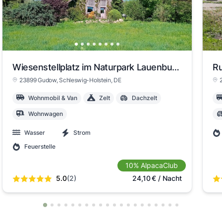
 slide 1
ew slide 2
View slide 3
View slide 4
View slide 5
View slide 6
View slid
View sl
View 
View
Vi
Wiesenstellplatz im Naturpark Lauenburgische Seen
Ru
23899 Gudow
, Schleswig-Holstein
, DE
Wohnmobil & Van
Zelt
Dachzelt
Wohnwagen
Wasser
Strom
Feuerstelle
10% AlpacaClub
5.0
(2)
24,10
€
/ Nacht