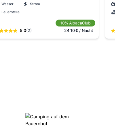
Wasser
Strom
Feuers
Feuerstelle
Hunde
10% AlpacaClub
5.0
(2)
24,10
€
/ Nacht