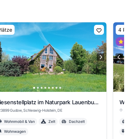
Plätze
4 Plätze
⭐ Super 
Wiesenstellplatz im Naturpark Lauenburgische Seen
23899 Gudow
, Schleswig-Holstein
, DE
21516 Sc
Wohnmobil & Van
Zelt
Dachzelt
Dach
Wohnwagen
Wohn