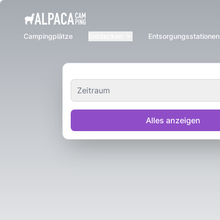
e menu
Campingplätze
Entdecken
Entsorgungsstationen
Zeitraum
Alles anzeigen