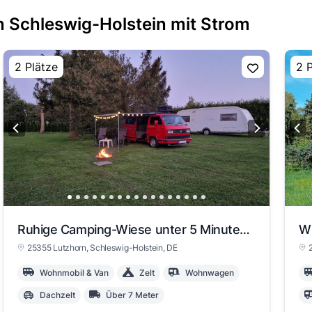
n Schleswig-Holstein mit Strom
2 Plätze
2 
Ruhige Camping-Wiese unter 5 Minuten zur A23
25355 Lutzhorn
, Schleswig-Holstein
, DE
Wohnmobil & Van
Zelt
Wohnwagen
Dachzelt
Über 7 Meter