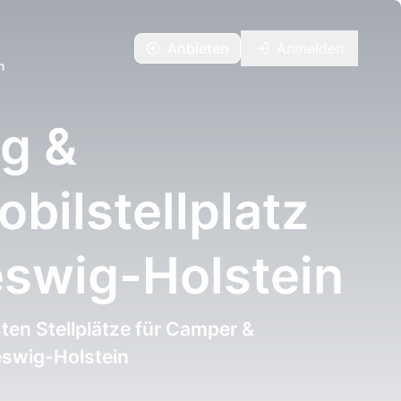
Anbieten
Anmelden
n
g &
ilstellplatz
eswig-Holstein
ten Stellplätze für Camper &
eswig-Holstein