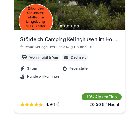
View slide 1
View slide 2
View slide 3
View slide 4
View slide 5
View
Vi
Stördeich Camping Kellinghusen im Holsteiner Auenland
25548 Kellinghusen
, Schleswig-Holstein
, DE
Wohnmobil & Van
Dachzelt
Strom
Feuerstelle
Hunde willkommen
10% AlpacaClub
4.9
(14)
20,50
€
/ Nacht