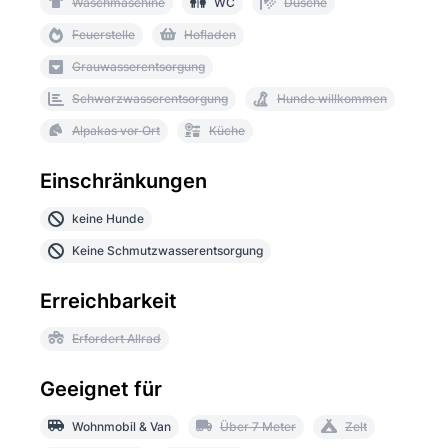
Waschmaschine
WC
Dusche
Feuerstelle
Hofladen
Grauwasserentsorgung
Schwarzwasserentsorgung
Hunde willkommen
Alpakas vor Ort
Küche
Einschränkungen
keine Hunde
Keine Schmutzwasserentsorgung
Erreichbarkeit
Erfordert Allrad
Geeignet für
Wohnmobil & Van
Über 7 Meter
Zelt