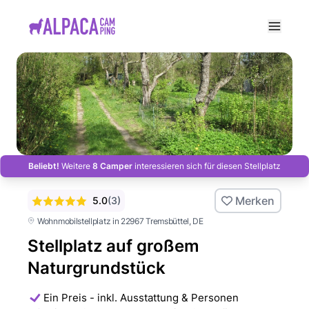
e menu
Beliebt!
Weitere
8 Camper
interessieren sich für diesen Stellplatz
Merken
5.0
(
3
)
Wohnmobilstellplatz in 22967 Tremsbüttel
, DE
Stellplatz auf großem
Naturgrundstück
Ein Preis - inkl. Ausstattung & Personen