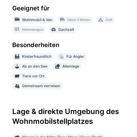
Geeignet für
Wohnmobil & Van
Über 7 Meter
Zelt
Wohnwagen
Dachzelt
Besonderheiten
Kinderfreundlich
Für Angler
Ab an den See
Alleinlage
Tiere vor Ort
Gemeinsam verreisen
Lage & direkte Umgebung des
Wohnmobilstellplatzes