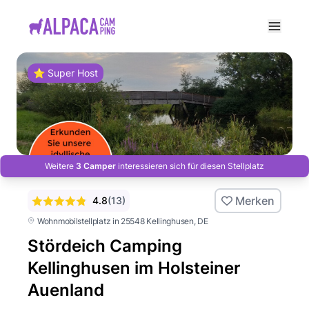
e menu
⭐ Super Host
Weitere
3 Camper
interessieren sich für diesen Stellplatz
Merken
4.8
(
13
)
Wohnmobilstellplatz in 25548 Kellinghusen
, DE
Stördeich Camping
Kellinghusen im Holsteiner
Auenland