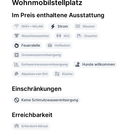
Wohnmobilstellplatz
Im Preis enthaltene Ausstattung
WiFi - WLAN
Strom
Wasser
Waschmaschine
WC
Dusche
Feuerstelle
Hofladen
Grauwasserentsorgung
Schwarzwasserentsorgung
Hunde willkommen
Alpakas vor Ort
Küche
Einschränkungen
Keine Schmutzwasserentsorgung
Erreichbarkeit
Erfordert Allrad