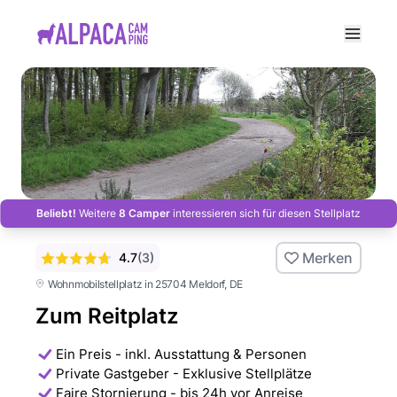
e menu
Beliebt!
Weitere
8 Camper
interessieren sich für diesen Stellplatz
Merken
4.7
(
3
)
Wohnmobilstellplatz in 25704 Meldorf
, DE
Zum Reitplatz
Ein Preis - inkl. Ausstattung & Personen
Private Gastgeber - Exklusive Stellplätze
Faire Stornierung - bis 24h vor Anreise