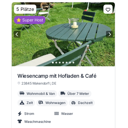
5 Plätze
⭐ Super Host
Wiesencamp mit Hofladen & Café
23845 Wakendorf I
, DE
Wohnmobil & Van
Über 7 Meter
Zelt
Wohnwagen
Dachzelt
Strom
Wasser
Waschmaschine