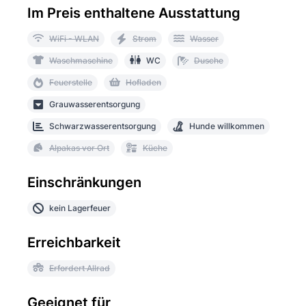
Im Preis enthaltene Ausstattung
WiFi - WLAN
Strom
Wasser
Waschmaschine
WC
Dusche
Feuerstelle
Hofladen
Grauwasserentsorgung
Schwarzwasserentsorgung
Hunde willkommen
Alpakas vor Ort
Küche
Einschränkungen
kein Lagerfeuer
Erreichbarkeit
Erfordert Allrad
Geeignet für