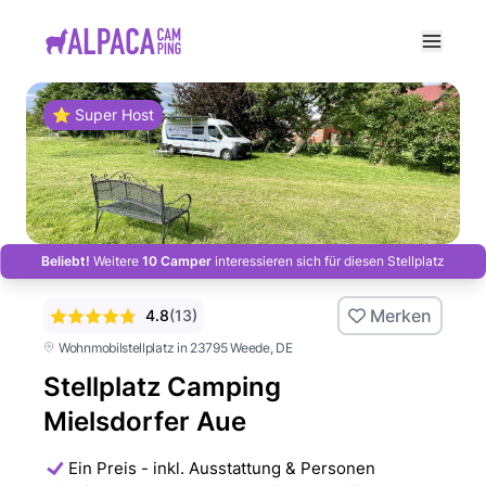
e menu
⭐ Super Host
Beliebt!
Weitere
10 Camper
interessieren sich für diesen Stellplatz
Merken
4.8
(
13
)
Wohnmobilstellplatz in 23795 Weede
, DE
Stellplatz Camping
Mielsdorfer Aue
Ein Preis - inkl. Ausstattung & Personen