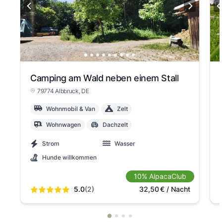
Camping am Wald neben einem Stall
79774 Albbruck
, DE
Wohnmobil & Van
Zelt
Wohnwagen
Dachzelt
Strom
Wasser
Hunde willkommen
10% AlpacaClub
5.0
(2)
32,50
€
/ Nacht