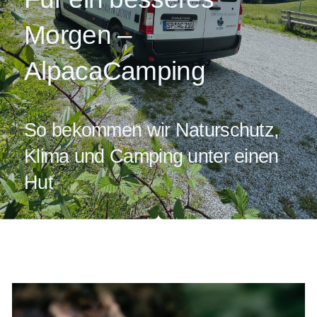
EXPAND
DROPDO
Morgen –
AlpacaCamping
So bekommen wir Naturschutz,
Klima und Camping unter einen
Hut