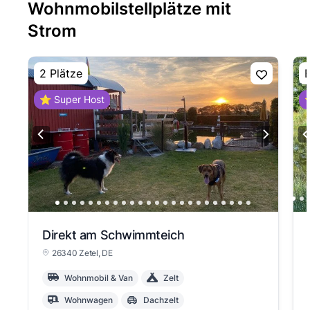
Wohnmobilstellplätze mit
Strom
2 Plätze
E
⭐ Super Host
⭐
Direkt am Schwimmteich
26340 Zetel
, DE
Wohnmobil & Van
Zelt
Wohnwagen
Dachzelt