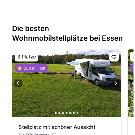
Die besten
Wohnmobilstellplätze bei Essen
3 Plätze
4
⭐ Super Host
⭐
Stellplatz mit schöner Aussicht
42279 Wuppertal
, DE