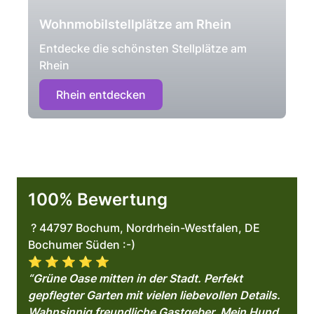
Wohnmobilstellplätze am Rhein
Entdecke die schönsten Stellplätze am
Rhein
Rhein entdecken
100% Bewertung
? 44797 Bochum, Nordrhein-Westfalen, DE
Bochumer Süden :-)
⭐️ ⭐️ ⭐️ ⭐️ ⭐️
“Grüne Oase mitten in der Stadt. Perfekt
gepflegter Garten mit vielen liebevollen Details.
Wahnsinnig freundliche Gastgeber. Mein Hund