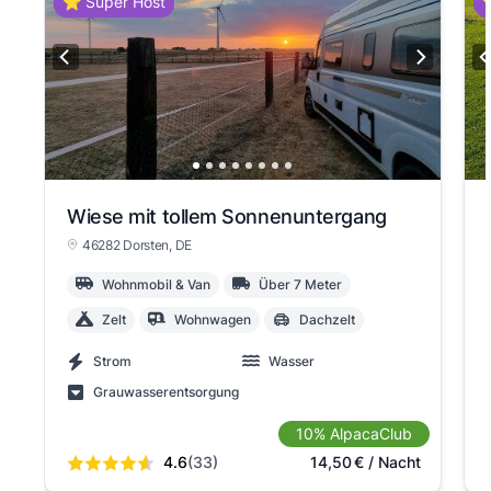
⭐ Super Host
⭐
Wiese mit tollem Sonnenuntergang
46282 Dorsten
, DE
Wohnmobil & Van
Über 7 Meter
Zelt
Wohnwagen
Dachzelt
Strom
Wasser
Grauwasserentsorgung
10% AlpacaClub
4.6
(33)
14,50
€
/ Nacht