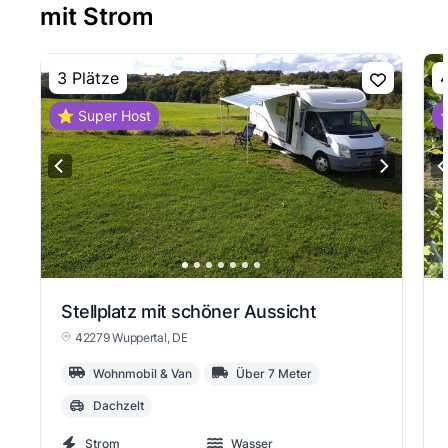
mit Strom
3 Plätze
4
⭐ Super Host
⭐
Stellplatz mit schöner Aussicht
42279 Wuppertal
, DE
Wohnmobil & Van
Über 7 Meter
Dachzelt
Strom
Wasser