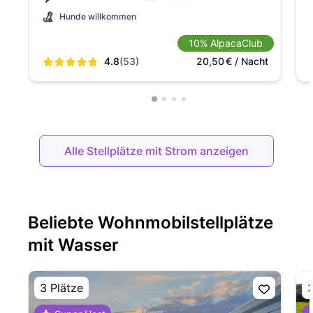
Hunde willkommen
10% AlpacaClub
4.8
(53)
20,50
€
/ Nacht
Alle Stellplätze mit Strom anzeigen
Beliebte Wohnmobilstellplätze
mit Wasser
3 Plätze
3