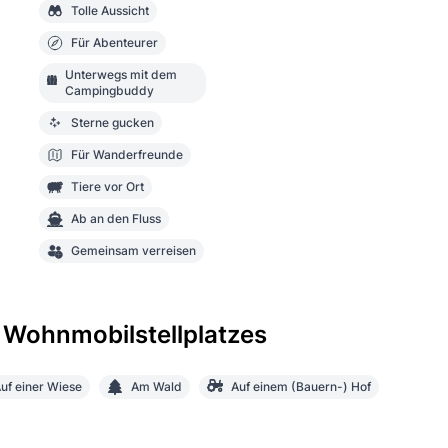
Tolle Aussicht
Für Abenteurer
Unterwegs mit dem
Campingbuddy
Sterne gucken
Für Wanderfreunde
Tiere vor Ort
Ab an den Fluss
Gemeinsam verreisen
 Wohnmobilstellplatzes
uf einer Wiese
Am Wald
Auf einem (Bauern-) Hof