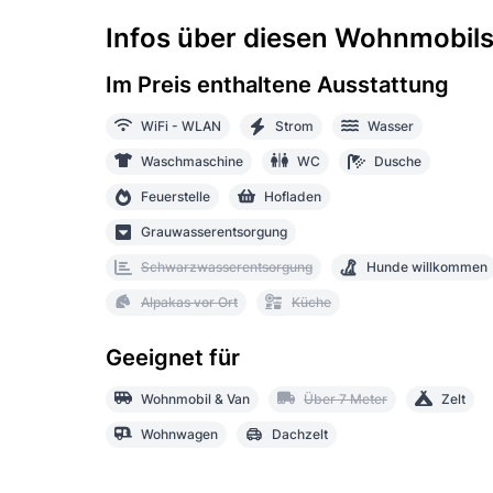
Infos über diesen Wohnmobilst
Im Preis enthaltene Ausstattung
WiFi - WLAN
Strom
Wasser
Waschmaschine
WC
Dusche
Feuerstelle
Hofladen
Grauwasserentsorgung
Schwarzwasserentsorgung
Hunde willkommen
Alpakas vor Ort
Küche
Geeignet für
Wohnmobil & Van
Über 7 Meter
Zelt
Wohnwagen
Dachzelt