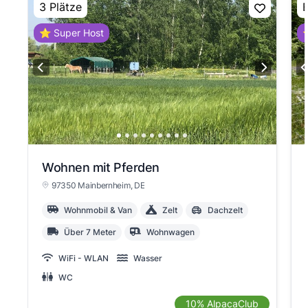
3 Plätze
E
⭐ Super Host
⭐
View slide 1
View slide 2
View slide 3
View slide 4
View slide 5
Wohnen mit Pferden
97350 Mainbernheim
, DE
Wohnmobil & Van
Zelt
Dachzelt
Über 7 Meter
Wohnwagen
WiFi - WLAN
Wasser
WC
10% AlpacaClub