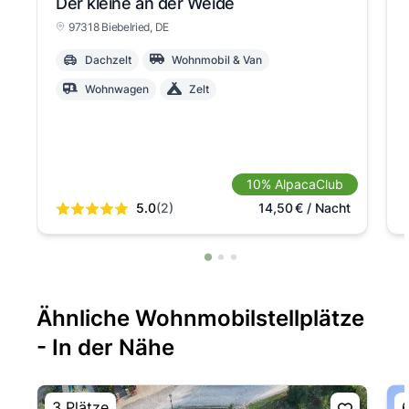
Der kleine an der Weide
97318 Biebelried
, DE
Dachzelt
Wohnmobil & Van
Wohnwagen
Zelt
10% AlpacaClub
5.0
(2)
14,50
€
/ Nacht
Ähnliche Wohnmobilstellplätze
- In der Nähe
3 Plätze
6