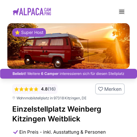
e menu
⭐ Super Host
Beliebt!
Weitere
6 Camper
interessieren sich für diesen Stellplatz
Merken
4.8
(
16
)
Wohnmobilstellplatz in 97318 Kitzingen
, DE
Einzelstellplatz Weinberg
Kitzingen Weitblick
Ein Preis - inkl. Ausstattung & Personen