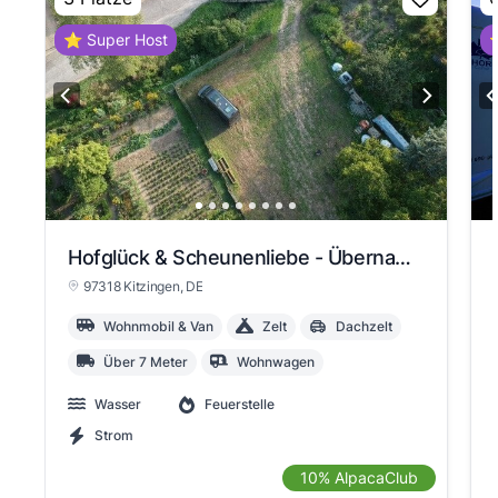
⭐ Super Host
⭐
Hofglück & Scheunenliebe - Übernachten direkt am Bach neben Bauernhof
97318 Kitzingen
, DE
Wohnmobil & Van
Zelt
Dachzelt
Über 7 Meter
Wohnwagen
Wasser
Feuerstelle
Strom
10% AlpacaClub