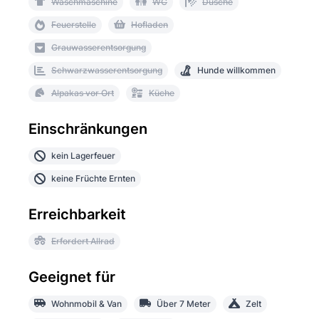
Waschmaschine
WC
Dusche
Feuerstelle
Hofladen
Grauwasserentsorgung
Schwarzwasserentsorgung
Hunde willkommen
Alpakas vor Ort
Küche
Einschränkungen
kein Lagerfeuer
keine Früchte Ernten
Erreichbarkeit
Erfordert Allrad
Geeignet für
Wohnmobil & Van
Über 7 Meter
Zelt