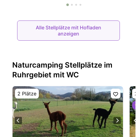
Alle Stellplätze mit Hofladen
anzeigen
Naturcamping Stellplätze im
Ruhrgebiet mit WC
2 Plätze
2
⭐