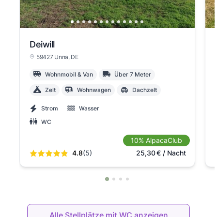
Deiwill
59427 Unna
, DE
Wohnmobil & Van
Über 7 Meter
Zelt
Wohnwagen
Dachzelt
Strom
Wasser
WC
10% AlpacaClub
4.8
(5)
25,30
€
/ Nacht
Alle Stellplätze mit WC anzeigen