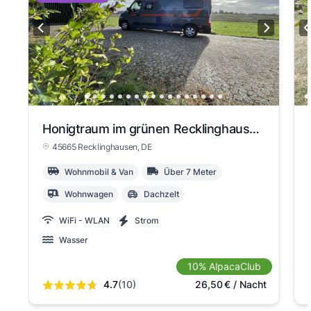
Honigtraum im grünen Recklinghausen
45665 Recklinghausen
, DE
Wohnmobil & Van
Über 7 Meter
Wohnwagen
Dachzelt
WiFi - WLAN
Strom
Wasser
10% AlpacaClub
4.7
(10)
26,50
€
/ Nacht