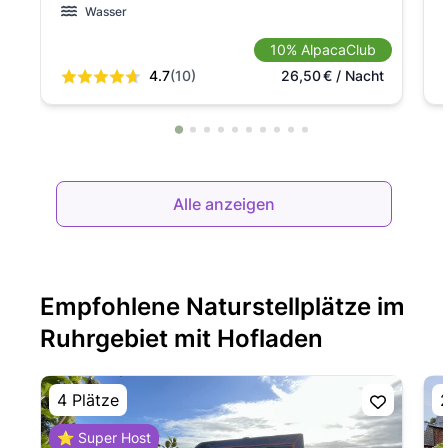
Wasser
10% AlpacaClub
4.7
(10)
26,50
€
/ Nacht
Alle anzeigen
Empfohlene Naturstellplätze im
Ruhrgebiet mit Hofladen
4 Plätze
2
⭐ Super Host