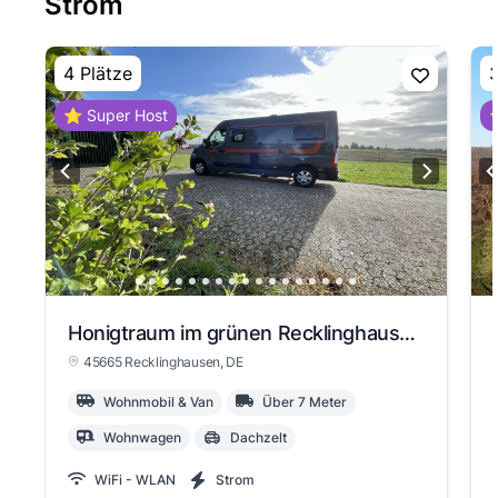
Strom
4 Plätze
3
⭐ Super Host
⭐
Honigtraum im grünen Recklinghausen
45665 Recklinghausen
, DE
Wohnmobil & Van
Über 7 Meter
Wohnwagen
Dachzelt
WiFi - WLAN
Strom