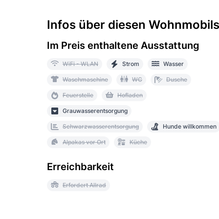
Infos über diesen Wohnmobilst
Im Preis enthaltene Ausstattung
WiFi - WLAN
Strom
Wasser
Waschmaschine
WC
Dusche
Feuerstelle
Hofladen
Grauwasserentsorgung
Schwarzwasserentsorgung
Hunde willkommen
Alpakas vor Ort
Küche
Erreichbarkeit
Erfordert Allrad