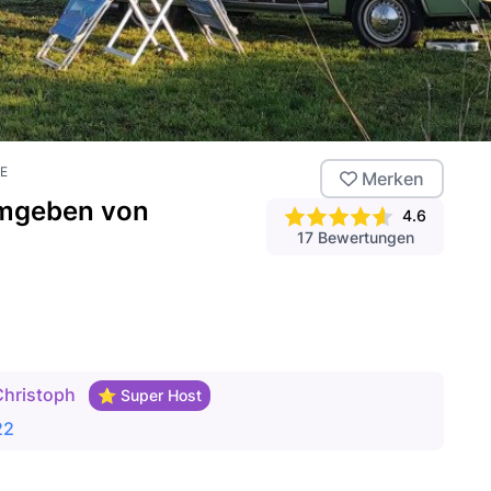
DE
Merken
mgeben von
4.6
17
Bewertungen
Christoph
⭐ Super Host
22