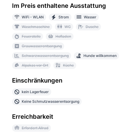
Im Preis enthaltene Ausstattung
WiFi - WLAN
Strom
Wasser
Waschmaschine
WC
Dusche
Feuerstelle
Hofladen
Grauwasserentsorgung
Schwarzwasserentsorgung
Hunde willkommen
Alpakas vor Ort
Küche
Einschränkungen
kein Lagerfeuer
Keine Schmutzwasserentsorgung
Erreichbarkeit
Erfordert Allrad