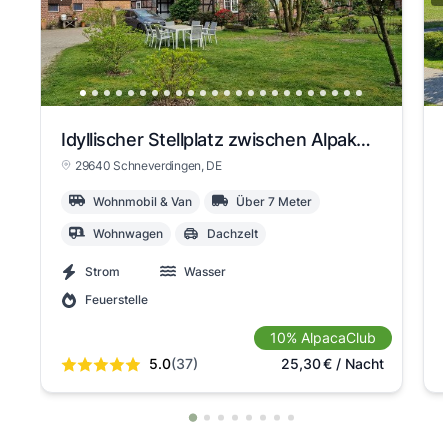
Idyllischer Stellplatz zwischen Alpakas und Kühen (Ferienhof, Lüneburger Heide)
29640 Schneverdingen
, DE
Wohnmobil & Van
Über 7 Meter
Wohnwagen
Dachzelt
Strom
Wasser
Feuerstelle
10% AlpacaClub
5.0
(37)
25,30
€
/ Nacht