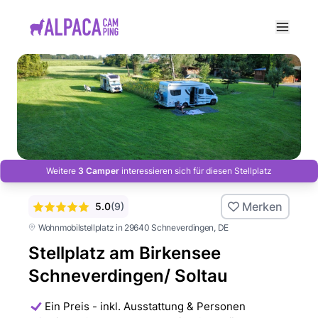
e menu
Weitere
3 Camper
interessieren sich für diesen Stellplatz
Merken
5.0
(
9
)
Wohnmobilstellplatz in 29640 Schneverdingen
, DE
Stellplatz am Birkensee
Schneverdingen/ Soltau
Ein Preis - inkl. Ausstattung & Personen