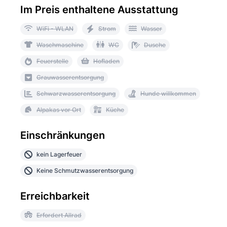
Im Preis enthaltene Ausstattung
WiFi - WLAN
Strom
Wasser
Waschmaschine
WC
Dusche
Feuerstelle
Hofladen
Grauwasserentsorgung
Schwarzwasserentsorgung
Hunde willkommen
Alpakas vor Ort
Küche
Einschränkungen
kein Lagerfeuer
Keine Schmutzwasserentsorgung
Erreichbarkeit
Erfordert Allrad