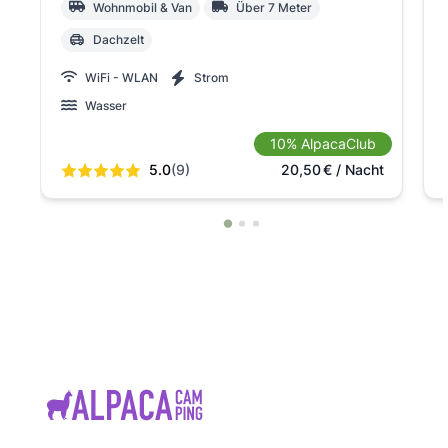
Wohnmobil & Van
Über 7 Meter
Dachzelt
WiFi - WLAN
Strom
Wasser
10% AlpacaClub
5.0
(9)
20,50
€
/ Nacht