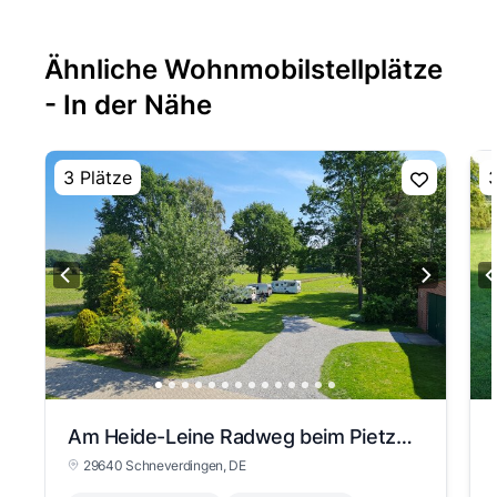
Ähnliche Wohnmobilstellplätze
- In der Nähe
3 Plätze
3
Am Heide-Leine Radweg beim Pietzmoor
29640 Schneverdingen
, DE