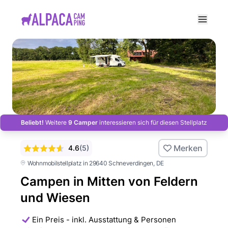
e menu
Beliebt!
Weitere
9 Camper
interessieren sich für diesen Stellplatz
Merken
4.6
(
5
)
Wohnmobilstellplatz in 29640 Schneverdingen
, DE
Campen in Mitten von Feldern
und Wiesen
Ein Preis - inkl. Ausstattung & Personen