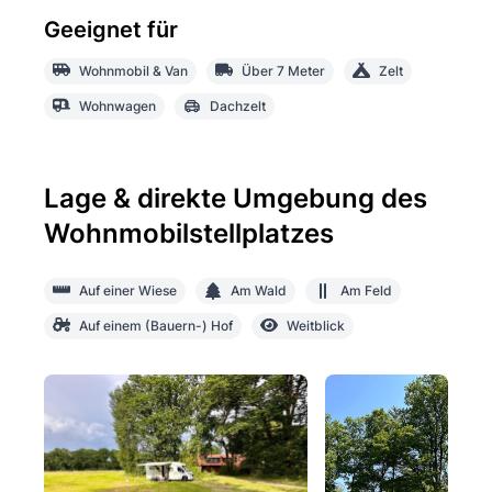
Geeignet für
Wohnmobil & Van
Über 7 Meter
Zelt
Wohnwagen
Dachzelt
Lage & direkte Umgebung des
Wohnmobilstellplatzes
Auf einer Wiese
Am Wald
Am Feld
Auf einem (Bauern-) Hof
Weitblick