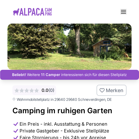
e menu
Beliebt!
Weitere
11 Camper
interessieren sich für diesen Stellplatz
Merken
0.0
(
0
)
Wohnmobilstellplatz in 29640 29640 Schneverdingen
, DE
Camping im ruhigen Garten
Ein Preis - inkl. Ausstattung & Personen
Private Gastgeber - Exklusive Stellplätze
Faire Stornierung - bis 24h vor Anreise