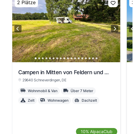
2 Plätze
3
Campen in Mitten von Feldern und Wiesen
29640 Schneverdingen
, DE
Wohnmobil & Van
Über 7 Meter
Zelt
Wohnwagen
Dachzelt
10% AlpacaClub