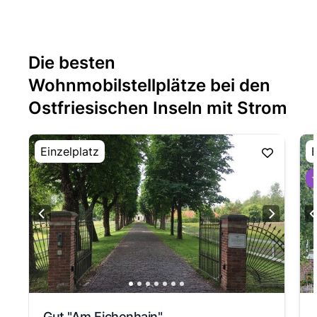
Die besten
Wohnmobilstellplätze bei den
Ostfriesischen Inseln mit Strom
Einzelplatz
E
⭐
Gut "Am Eichenhain"