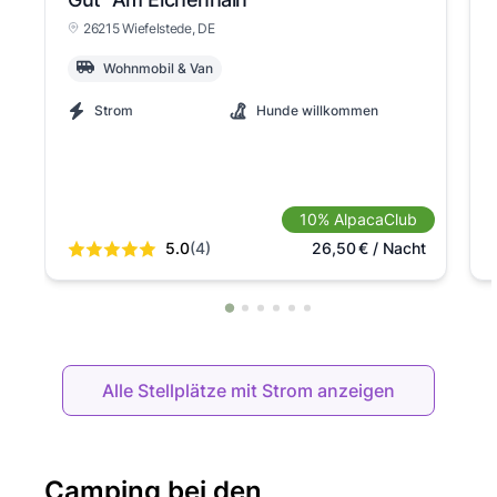
26215 Wiefelstede
, DE
Wohnmobil & Van
Strom
Hunde willkommen
10% AlpacaClub
5.0
(4)
26,50
€
/ Nacht
Alle Stellplätze mit Strom anzeigen
Camping bei den