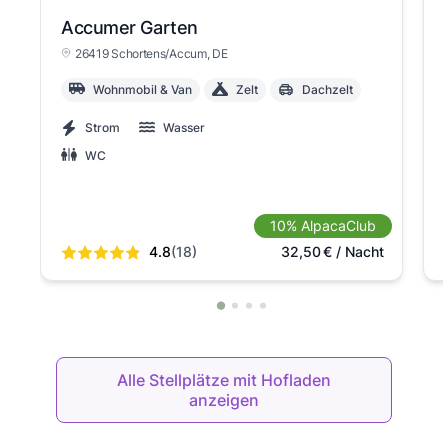
Accumer Garten
26419 Schortens/Accum
, DE
Wohnmobil & Van
Zelt
Dachzelt
Strom
Wasser
WC
10% AlpacaClub
4.8
(18)
32,50
€
/ Nacht
Alle Stellplätze mit Hofladen
anzeigen