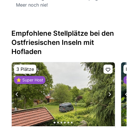
Meer noch nie!
Empfohlene Stellplätze bei den
Ostfriesischen Inseln mit
Hofladen
3 Plätze
E
⭐ Super Host
⭐