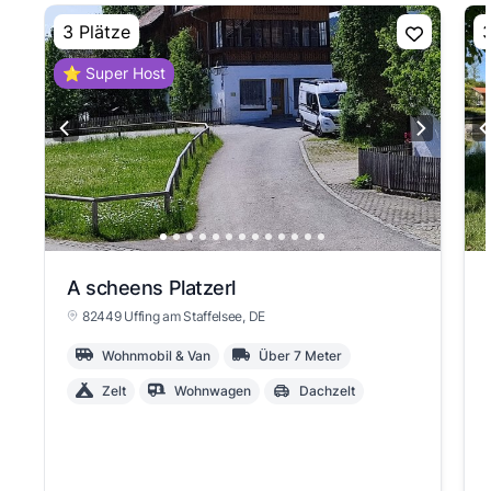
3 Plätze
3
⭐ Super Host
A scheens Platzerl
82449 Uffing am Staffelsee
, DE
Wohnmobil & Van
Über 7 Meter
Zelt
Wohnwagen
Dachzelt