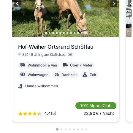
Hof-Weiher Ortsrand Schöffau
82449 Uffing am Staffelsee
, DE
Wohnmobil & Van
Über 7 Meter
Wohnwagen
Dachzelt
Zelt
Hunde willkommen
10% AlpacaClub
4.4
(5)
22,90
€
/ Nacht