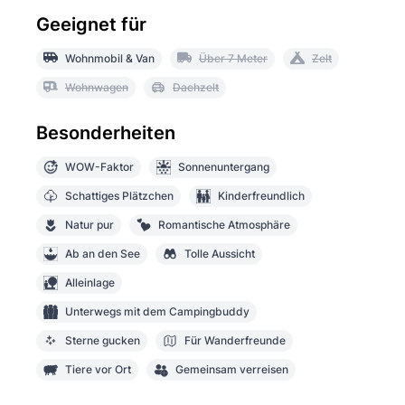
Geeignet für
Wohnmobil & Van
Über 7 Meter
Zelt
Wohnwagen
Dachzelt
Besonderheiten
WOW-Faktor
Sonnenuntergang
Schattiges Plätzchen
Kinderfreundlich
Natur pur
Romantische Atmosphäre
Ab an den See
Tolle Aussicht
Alleinlage
Unterwegs mit dem Campingbuddy
Sterne gucken
Für Wanderfreunde
Tiere vor Ort
Gemeinsam verreisen