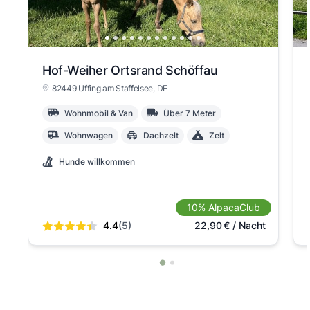
Hof-Weiher Ortsrand Schöffau
82449 Uffing am Staffelsee
, DE
Wohnmobil & Van
Über 7 Meter
Wohnwagen
Dachzelt
Zelt
Hunde willkommen
10% AlpacaClub
4.4
(5)
22,90
€
/ Nacht