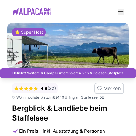
e menu
⭐ Super Host
Beliebt!
Weitere
6 Camper
interessieren sich für diesen Stellplatz
Merken
4.8
(
22
)
Wohnmobilstellplatz in 82449 Uffing am Staffelsee
, DE
Bergblick & Landliebe beim
Staffelsee
Ein Preis - inkl. Ausstattung & Personen