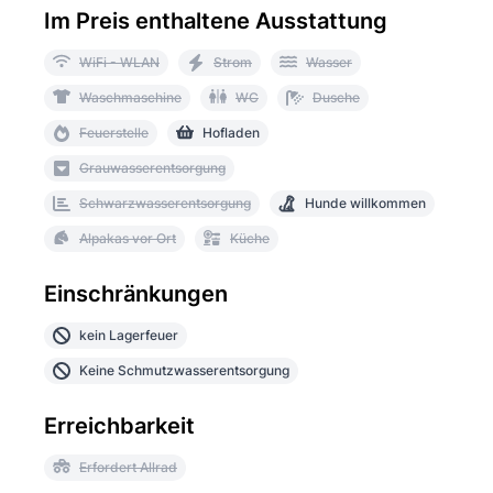
Im Preis enthaltene Ausstattung
WiFi - WLAN
Strom
Wasser
Waschmaschine
WC
Dusche
Feuerstelle
Hofladen
Grauwasserentsorgung
Schwarzwasserentsorgung
Hunde willkommen
Alpakas vor Ort
Küche
Einschränkungen
kein Lagerfeuer
Keine Schmutzwasserentsorgung
Erreichbarkeit
Erfordert Allrad