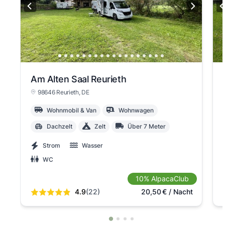
Am Alten Saal Reurieth
98646 Reurieth
, DE
Wohnmobil & Van
Wohnwagen
Dachzelt
Zelt
Über 7 Meter
Strom
Wasser
WC
10% AlpacaClub
4.9
(22)
20,50
€
/ Nacht