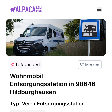
e menu
1x
favorisiert
Merken
Wohnmobil
Entsorgungsstation in 98646
Hildburghausen
Typ: Ver- / Entsorgungsstation