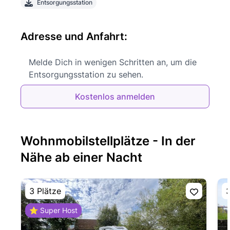
Entsorgungsstation
Adresse und Anfahrt:
Melde Dich in wenigen Schritten an, um die
Entsorgungsstation zu sehen.
Kostenlos anmelden
Wohnmobilstellplätze - In der
Nähe ab einer Nacht
3 Plätze
3
⭐ Super Host