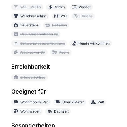
WiFi - WLAN
Strom
Wasser
Waschmaschine
WC
Dusche
Feuerstelle
Hofladen
Grauwasserentsorgung
Schwarzwasserentsorgung
Hunde willkommen
Alpakas vor Ort
Küche
Erreichbarkeit
Erfordert Allrad
Geeignet für
Wohnmobil & Van
Über 7 Meter
Zelt
Wohnwagen
Dachzelt
Besonderheiten