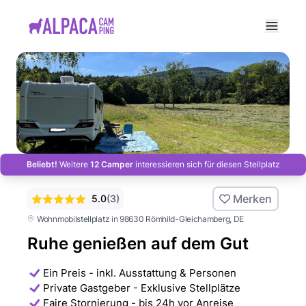
e menu
Beliebt!
Weitere
12 Camper
interessieren sich für diesen Stellplatz
Merken
5.0
(
3
)
Wohnmobilstellplatz in 98630 Römhild-Gleichamberg
, DE
Ruhe genießen auf dem Gut
Ein Preis - inkl. Ausstattung & Personen
Private Gastgeber - Exklusive Stellplätze
Faire Stornierung - bis 24h vor Anreise