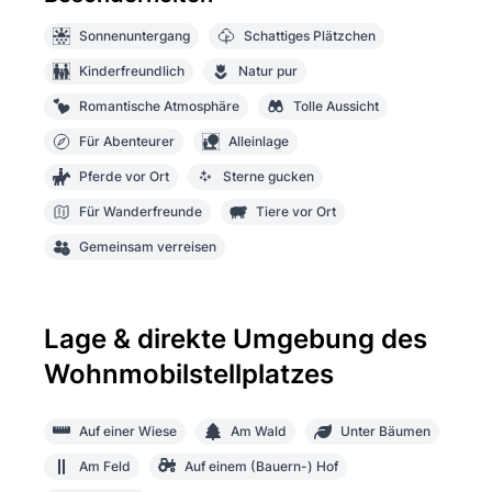
Sonnenuntergang
Schattiges Plätzchen
Kinderfreundlich
Natur pur
Romantische Atmosphäre
Tolle Aussicht
Für Abenteurer
Alleinlage
Pferde vor Ort
Sterne gucken
Für Wanderfreunde
Tiere vor Ort
Gemeinsam verreisen
Lage & direkte Umgebung des
Wohnmobilstellplatzes
Auf einer Wiese
Am Wald
Unter Bäumen
Am Feld
Auf einem (Bauern-) Hof