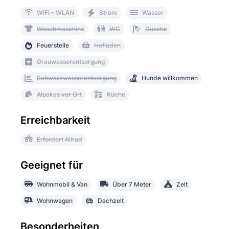
WiFi - WLAN
Strom
Wasser
Waschmaschine
WC
Dusche
Feuerstelle
Hofladen
Grauwasserentsorgung
Schwarzwasserentsorgung
Hunde willkommen
Alpakas vor Ort
Küche
Erreichbarkeit
Erfordert Allrad
Geeignet für
Wohnmobil & Van
Über 7 Meter
Zelt
Wohnwagen
Dachzelt
Besonderheiten