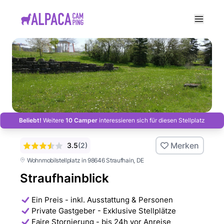
e menu
Beliebt!
Weitere
10 Camper
interessieren sich für diesen Stellplatz
Merken
3.5
(
2
)
Wohnmobilstellplatz in 98646 Straufhain
, DE
Straufhainblick
Ein Preis - inkl. Ausstattung & Personen
Private Gastgeber - Exklusive Stellplätze
Faire Stornierung - bis 24h vor Anreise