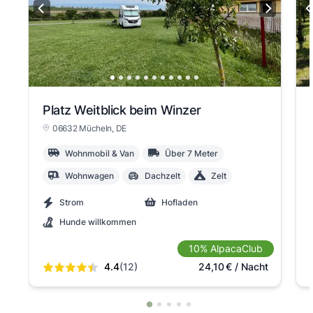
Platz Weitblick beim Winzer
06632 Mücheln
, DE
Wohnmobil & Van
Über 7 Meter
Wohnwagen
Dachzelt
Zelt
Strom
Hofladen
Hunde willkommen
10% AlpacaClub
4.4
(12)
24,10
€
/ Nacht