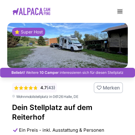
e menu
⭐ Super Host
Beliebt!
Weitere
10 Camper
interessieren sich für diesen Stellplatz
Merken
4.7
(
43
)
Wohnmobilstellplatz in 06126 Halle
, DE
Dein Stellplatz auf dem
Reiterhof
Ein Preis - inkl. Ausstattung & Personen