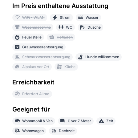
Im Preis enthaltene Ausstattung
WiFi - WLAN
Strom
Wasser
Waschmaschine
WC
Dusche
Feuerstelle
Hofladen
Grauwasserentsorgung
Schwarzwasserentsorgung
Hunde willkommen
Alpakas vor Ort
Küche
Erreichbarkeit
Erfordert Allrad
Geeignet für
Wohnmobil & Van
Über 7 Meter
Zelt
Wohnwagen
Dachzelt