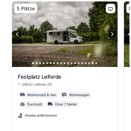
5 Plätze
E
Festplatz Leiferde
38542 Leiferde
, DE
Wohnmobil & Van
Wohnwagen
Dachzelt
Über 7 Meter
Hunde willkommen