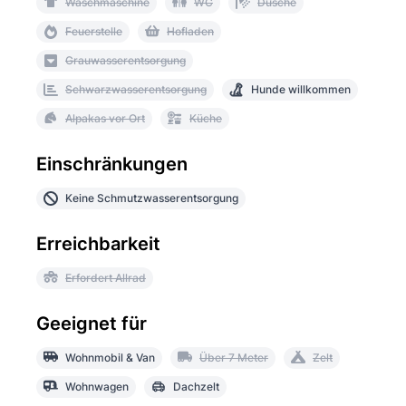
Waschmaschine
WC
Dusche
Feuerstelle
Hofladen
Grauwasserentsorgung
Schwarzwasserentsorgung
Hunde willkommen
Alpakas vor Ort
Küche
Einschränkungen
Keine Schmutzwasserentsorgung
Erreichbarkeit
Erfordert Allrad
Geeignet für
Wohnmobil & Van
Über 7 Meter
Zelt
Wohnwagen
Dachzelt