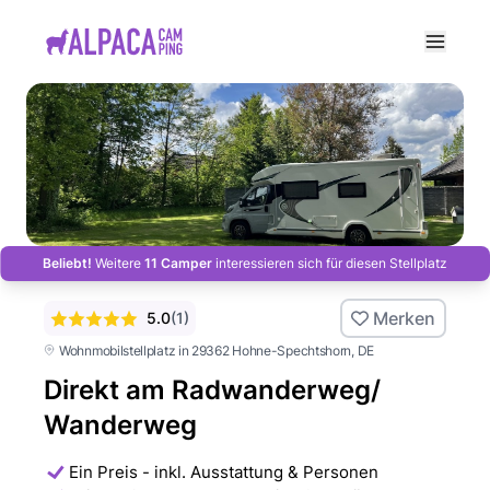
e menu
Beliebt!
Weitere
11 Camper
interessieren sich für diesen Stellplatz
Merken
5.0
(
1
)
Wohnmobilstellplatz in 29362 Hohne-Spechtshorn
, DE
Direkt am Radwanderweg/
Wanderweg
Ein Preis - inkl. Ausstattung & Personen