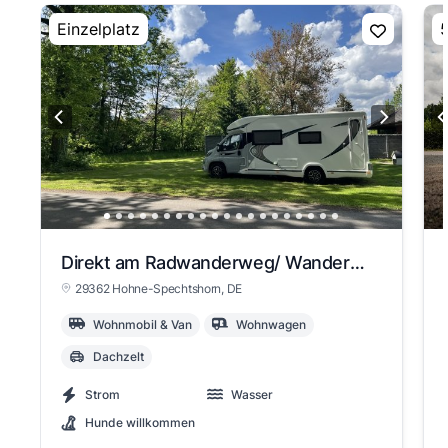
Einzelplatz
5
Direkt am Radwanderweg/ Wanderweg
29362 Hohne-Spechtshorn
, DE
Wohnmobil & Van
Wohnwagen
Dachzelt
Strom
Wasser
Hunde willkommen