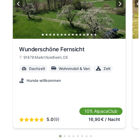
Wunderschöne Fernsicht
91478 Markt Nordheim
, DE
Dachzelt
Wohnmobil & Van
Zelt
Hunde willkommen
10% AlpacaClub
5.0
(9)
16,90
€
/ Nacht