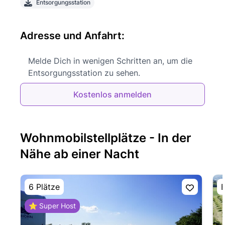
Entsorgungsstation
Adresse und Anfahrt:
Melde Dich in wenigen Schritten an, um die
Entsorgungsstation zu sehen.
Kostenlos anmelden
Wohnmobilstellplätze - In der
Nähe ab einer Nacht
6 Plätze
E
⭐ Super Host