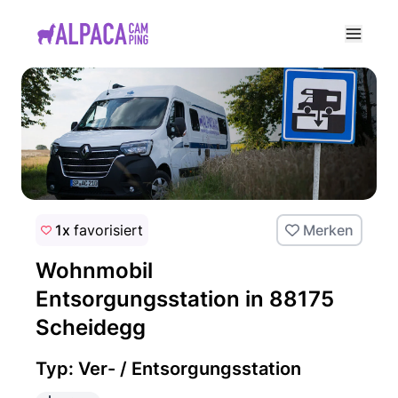
e menu
1x
favorisiert
Merken
Wohnmobil
Entsorgungsstation in 88175
Scheidegg
Typ: Ver- / Entsorgungsstation