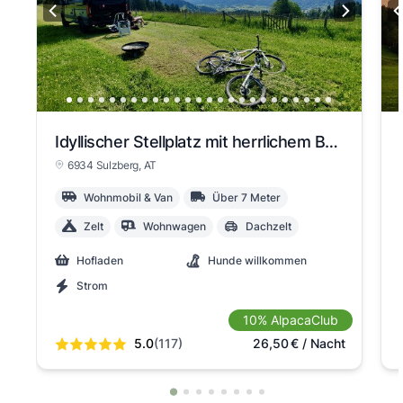
Idyllischer Stellplatz mit herrlichem Bergblick
6934 Sulzberg
, AT
Wohnmobil & Van
Über 7 Meter
Zelt
Wohnwagen
Dachzelt
Hofladen
Hunde willkommen
Strom
10% AlpacaClub
5.0
(117)
26,50
€
/ Nacht