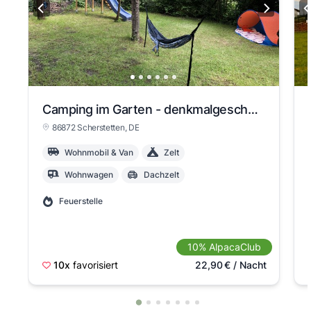
Camping im Garten - denkmalgeschütztes Bauernhaus
86872 Scherstetten
, DE
Wohnmobil & Van
Zelt
Wohnwagen
Dachzelt
Feuerstelle
10% AlpacaClub
10x
favorisiert
22,90
€
/ Nacht