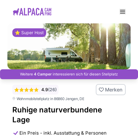
e menu
⭐ Super Host
Weitere
4 Camper
interessieren sich für diesen Stellplatz
Merken
4.9
(
26
)
Wohnmobilstellplatz in 86860 Jengen
, DE
Ruhige naturverbundene
Lage
Ein Preis - inkl. Ausstattung & Personen