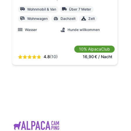
Wohnmobil & Van
Über 7 Meter
Wohnwagen
Dachzelt
Zelt
Wasser
Hunde willkommen
10% AlpacaClub
4.8
(10)
16,90
€
/ Nacht