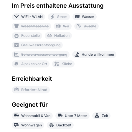
Im Preis enthaltene Ausstattung
WiFi - WLAN
Strom
Wasser
Waschmaschine
WC
Dusche
Feuerstelle
Hofladen
Grauwasserentsorgung
Schwarzwasserentsorgung
Hunde willkommen
Alpakas vor Ort
Küche
Erreichbarkeit
Erfordert Allrad
Geeignet für
Wohnmobil & Van
Über 7 Meter
Zelt
Wohnwagen
Dachzelt