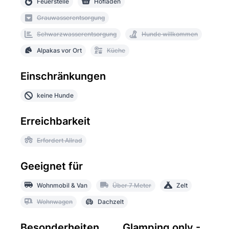
Feuerstelle
Hofladen
Grauwasserentsorgung
Schwarzwasserentsorgung
Hunde willkommen
Alpakas vor Ort
Küche
Einschränkungen
keine Hunde
Erreichbarkeit
Erfordert Allrad
Geeignet für
Wohnmobil & Van
Über 7 Meter
Zelt
Wohnwagen
Dachzelt
Besonderheiten
Glamping only -