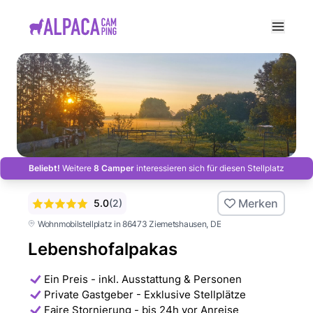
e menu
Beliebt!
Weitere
8 Camper
interessieren sich für diesen Stellplatz
Merken
5.0
(
2
)
Wohnmobilstellplatz in 86473 Ziemetshausen
, DE
Lebenshofalpakas
Ein Preis - inkl. Ausstattung & Personen
Private Gastgeber - Exklusive Stellplätze
Faire Stornierung - bis 24h vor Anreise