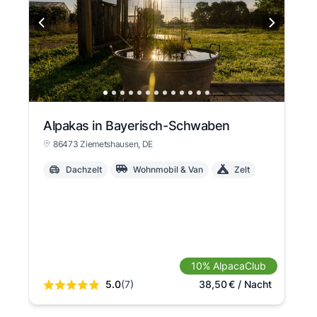
Alpakas in Bayerisch-Schwaben
86473 Ziemetshausen
, DE
Dachzelt
Wohnmobil & Van
Zelt
10% AlpacaClub
5.0
(7)
38,50
€
/ Nacht