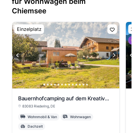
für Wohnwagen beim
Chiemsee
Einzelplatz
2
⭐
Bauernhofcamping auf dem Kreativhof Mitten im Chiemgau
83083 Riedering
, DE
Wohnmobil & Van
Wohnwagen
Dachzelt