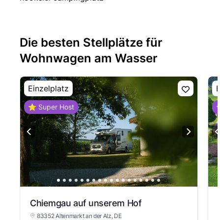
Die besten Stellplätze für
Wohnwagen am Wasser
Einzelplatz
E
⭐ Super Host
⭐
Chiemgau auf unserem Hof
83352 Altenmarkt an der Alz
, DE