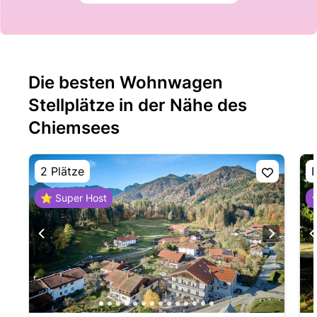
Die besten Wohnwagen
Stellplätze in der Nähe des
Chiemsees
2 Plätze
E
⭐ Super Host
⭐