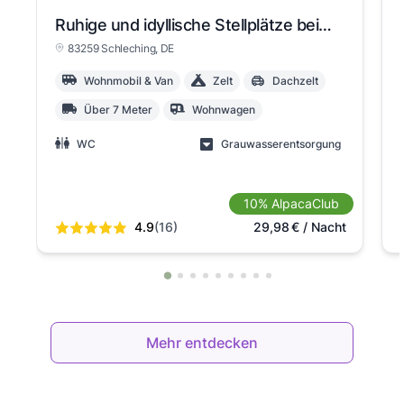
Ruhige und idyllische Stellplätze beim Heil- und Seminarzentrum "LebensQuell" im Chiemgau
83259 Schleching
, DE
Wohnmobil & Van
Zelt
Dachzelt
Über 7 Meter
Wohnwagen
WC
Grauwasserentsorgung
10% AlpacaClub
4.9
(16)
29,98
€
/ Nacht
Mehr entdecken