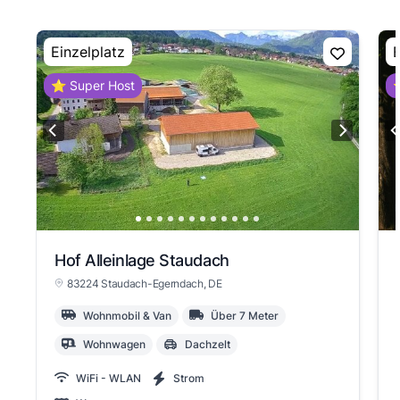
Einzelplatz
E
⭐ Super Host
⭐
Hof Alleinlage Staudach
83224 Staudach-Egerndach
, DE
Wohnmobil & Van
Über 7 Meter
Wohnwagen
Dachzelt
WiFi - WLAN
Strom