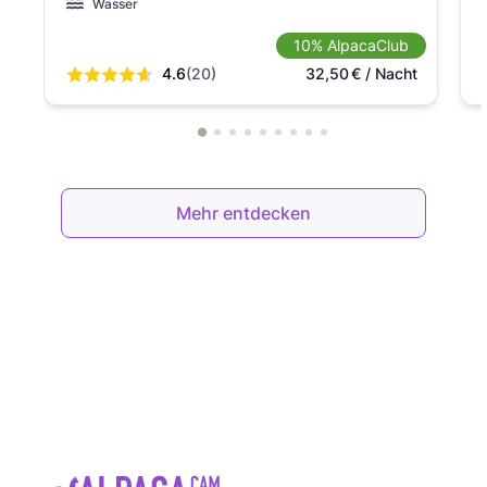
Wasser
10% AlpacaClub
4.6
(20)
32,50
€
/ Nacht
Mehr entdecken