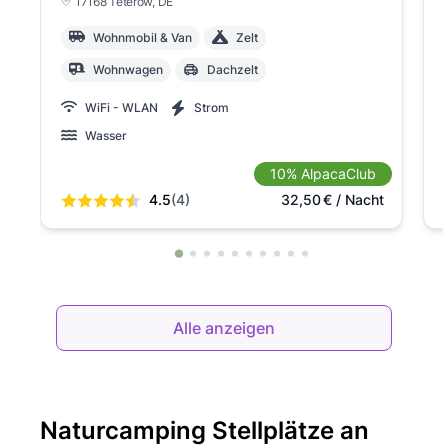
17168 Teterow
, DE
Wohnmobil & Van
Zelt
Wohnwagen
Dachzelt
WiFi - WLAN
Strom
Wasser
10% AlpacaClub
4.5
(4)
32,50
€
/ Nacht
Alle anzeigen
Naturcamping Stellplätze an