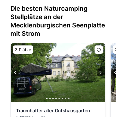
Die besten Naturcamping
Stellplätze an der
Mecklenburgischen Seenplatte
mit Strom
3 Plätze
3
Traumhafter alter Gutshausgarten