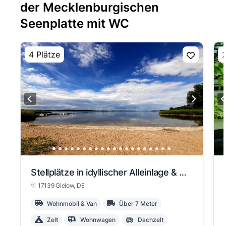
der Mecklenburgischen
Seenplatte mit WC
4 Plätze
2
Stellplätze in idyllischer Alleinlage & Kultur
17139 Gielow
, DE
Wohnmobil & Van
Über 7 Meter
Zelt
Wohnwagen
Dachzelt