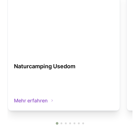
Naturcamping Usedom
N
Mehr erfahren
Me