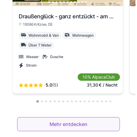
View slide 1
View slide 2
View slide 3
View slide 4
View slide 5
View slide 6
View slide 7
View slide 8
Draußenglück - ganz entzückt - am Kritzower See 1-3, nur 2 Personen pro Stellplatz
19386 Kritzow
, DE
Wohnmobil & Van
Wohnwagen
Über 7 Meter
Wasser
Dusche
Strom
10% AlpacaClub
5.0
(5)
31,30
€
/ Nacht
Mehr entdecken