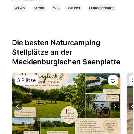
WLAN
Strom
WC
Wasser
Hunde erlaubt
Die besten Naturcamping
Stellplätze an der
Mecklenburgischen Seenplatte
3 Plätze
3