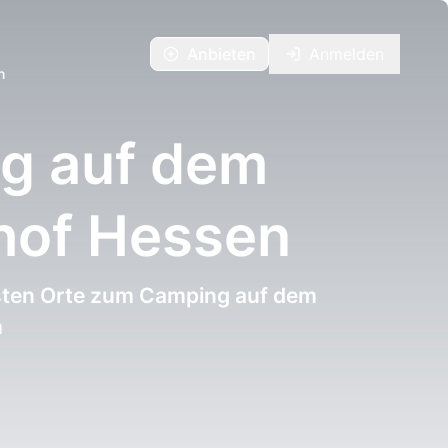
Anbieten
Anmelden
n
g auf dem
hof Hessen
sten Orte zum Camping auf dem
n