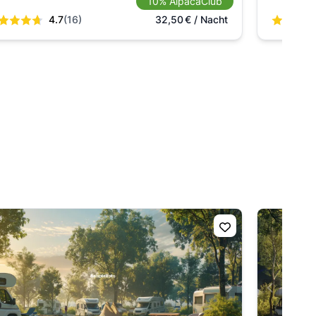
10% AlpacaClub
4.7
(16)
32,50
€
/ Nacht