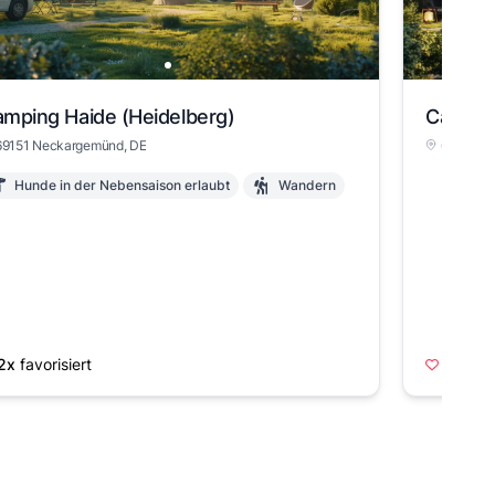
mping Haide (Heidelberg)
Campin
69151 Neckargemünd, DE
69151 N
Hunde in der Nebensaison erlaubt
Wandern
2x
favorisiert
3x
favo