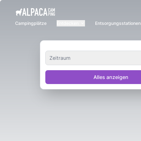
e menu
Campingplätze
Entdecken
Entsorgungsstationen
Zeitraum
Alles anzeigen