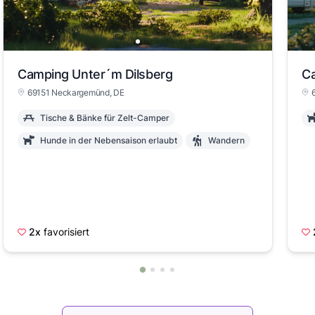
Camping Unter´m Dilsberg
Ca
69151 Neckargemünd, DE
Tische & Bänke für Zelt-Camper
Hunde in der Nebensaison erlaubt
Wandern
2x
favorisiert