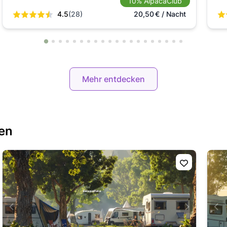
10% AlpacaClub
4.5
(28)
20,50
€
/ Nacht
Mehr entdecken
en