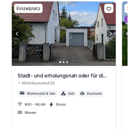
Einzelplatz
3
⭐
Stadt- und erholungsnah oder für die Durchreise
91054 Buckenhof
, DE
Wohnmobil & Van
Zelt
Dachzelt
WiFi - WLAN
Strom
Wasser