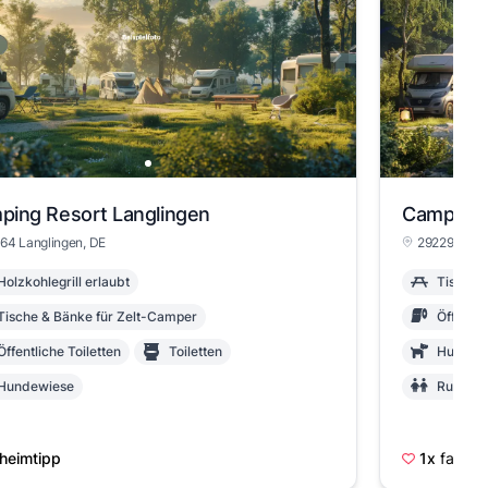
ping Resort Langlingen
Campingp
64 Langlingen, DE
29229 Celle
Holzkohlegrill erlaubt
Tische 
Tische & Bänke für Zelt-Camper
Öffentli
Öffentliche Toiletten
Toiletten
Hunde i
Hundewiese
Rutsche
Hunde in der Nebensaison erlaubt
Wandern
Rutschen
heimtipp
1x
favoris