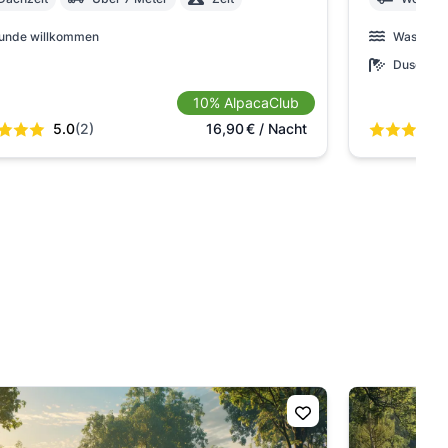
unde willkommen
Wasser
Dusche
10% AlpacaClub
5.0
(2)
16,90
€
/ Nacht