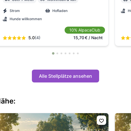
Strom
Hofladen
H
Hunde willkommen
10% AlpacaClub
5.0
(4)
15,70
€
/ Nacht
Alle Stellplätze ansehen
Nähe: