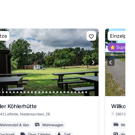
tze
Einzelplatz
⭐ Super Ho
er Köhlerhütte
42 Leiferde
, Niedersachsen
, DE
29313 Ham
Wohnmobil & Van
Wohnwagen
Wohnmob
Dachzelt
Über 7 Meter
Zelt
Wohnwa