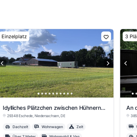
Einzelplatz
3 Plä
Idylliches Plätzchen zwischen Hühnern, Ziegen und co
An d
29348 Eschede
, Niedersachsen
, DE
385
Dachzelt
Wohnwagen
Zelt
Über 7 Meter
Wohnmobil & Van