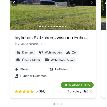
Idylliches Plätzchen zwischen Hühnern, Ziegen und co
29348 Eschede
, DE
Dachzelt
Wohnwagen
Zelt
Über 7 Meter
Wohnmobil & Van
Strom
Hofladen
Hunde willkommen
10% AlpacaClub
5.0
(4)
15,70
€
/ Nacht