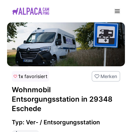
e menu
1x
favorisiert
Merken
Wohnmobil
Entsorgungsstation in 29348
Eschede
Typ: Ver- / Entsorgungsstation