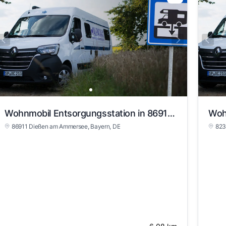
Wohnmobil Entsorgungsstation in 86911 Dießen am Ammersee
86911 Dießen am Ammersee
, Bayern
, DE
823