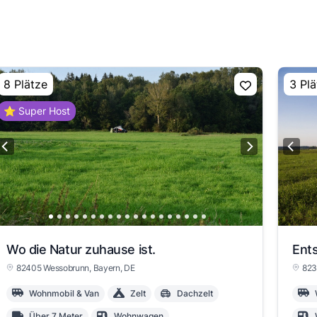
8 Plätze
3 Plä
⭐ Super Host
Wo die Natur zuhause ist.
82405 Wessobrunn
, Bayern
, DE
823
Wohnmobil & Van
Zelt
Dachzelt
Über 7 Meter
Wohnwagen