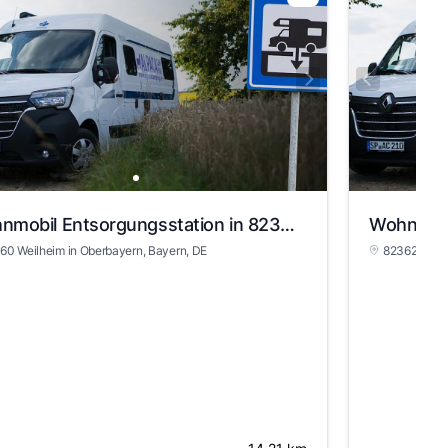
Wohnmobil Entsorgungsstation in 82360 Weilheim in Oberbayern
60 Weilheim in Oberbayern
, Bayern
, DE
82362 Weilh