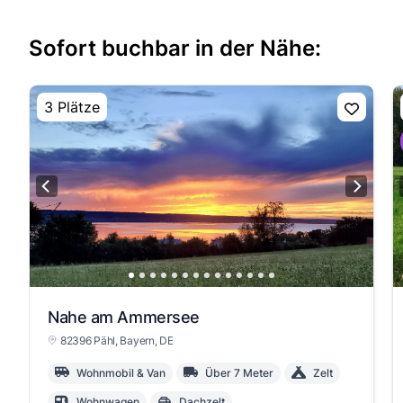
Sofort buchbar in der Nähe:
3 Plätze
Nahe am Ammersee
82396 Pähl
, Bayern
, DE
Wohnmobil & Van
Über 7 Meter
Zelt
Wohnwagen
Dachzelt