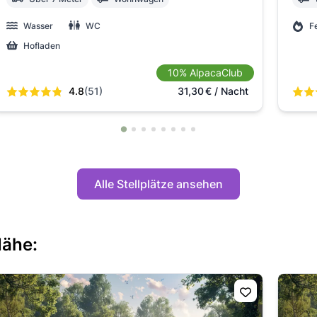
Wasser
WC
F
Hofladen
10% AlpacaClub
4.8
(51)
31,30
€
/ Nacht
Alle Stellplätze ansehen
Nähe: