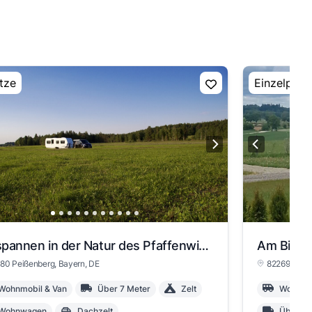
tze
Einzelplatz
Entspannen in der Natur des Pfaffenwinkels
Am Bioho
80 Peißenberg
, Bayern
, DE
82269 Gelte
Wohnmobil & Van
Über 7 Meter
Zelt
Wohnmob
Wohnwagen
Dachzelt
Über 7 