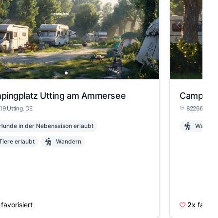
pingplatz Utting am Ammersee
Camping 
19 Utting, DE
82266 Inni
Hunde in der Nebensaison erlaubt
Wander
Tiere erlaubt
Wandern
favorisiert
2x
favoris