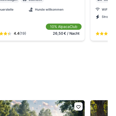
euerstelle
Hunde willkommen
WiFi - W
Strom
10% AlpacaClub
4.4
(19)
26,50
€
/ Nacht