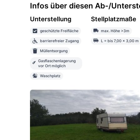
Infos über diesen Ab-/Unterste
Unterstellung
Stellplatzmaße
geschützte Freifläche
max. Höhe >3m
barrierefreier Zugang
L = bis 7,00 x 3,00 m
Müllentsorgung
Gasflaschenlagerung
vor Ort möglich
Waschplatz