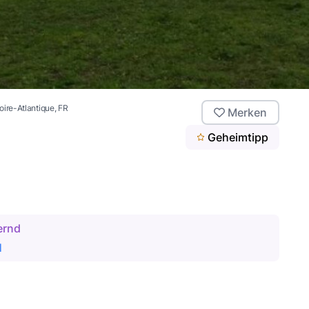
oire-Atlantique
, FR
Merken
Geheimtipp
ernd
1