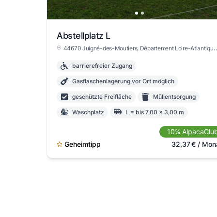
Abstellplatz L
44670 Juigné-des-Moutiers
, Département Loire-Atlantique
barrierefreier Zugang
Gasflaschenlagerung vor Ort möglich
geschützte Freifläche
Müllentsorgung
Waschplatz
L = bis 7,00 x 3,00 m
max. Höhe >3m
10% AlpacaClu
Anmeldung beim Vermieter notwendig
Geheimtipp
32,37
€
/ Mon
versicherungspflichtig