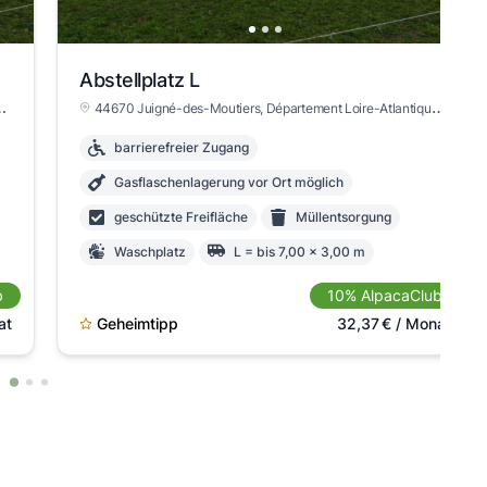
Abstellplatz L
, FR
44670 Juigné-des-Moutiers
, Département Loire-Atlantique
, FR
barrierefreier Zugang
Gasflaschenlagerung vor Ort möglich
geschützte Freifläche
Müllentsorgung
Waschplatz
L = bis 7,00 x 3,00 m
max. Höhe >3m
b
10% AlpacaClub
Anmeldung beim Vermieter notwendig
at
Geheimtipp
32,37
€
/ Monat
versicherungspflichtig