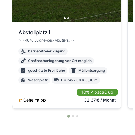
Abstellplatz L
44670 Juigné-des-Moutiers
, FR
barrierefreier Zugang
Gasflaschenlagerung vor Ort möglich
geschützte Freifläche
Müllentsorgung
Waschplatz
L = bis 7,00 x 3,00 m
max. Höhe >3m
10% AlpacaClub
Anmeldung beim Vermieter notwendig
Geheimtipp
32,37
€
/ Monat
versicherungspflichtig